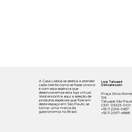
A Casa Lisboa se dedica a atender
Loja Tatuapé
cada cliente como se fosse único e
Delicatessen
é com essa essência que
desenvolvemos esta loja virtual.
Praça Silvio Rome
Você encontra aqui a seleção de
126
produtos especiais que fizeram
Tatuapé São Paul
deste espaço em São Paulo, se
CEP: 03323-000
tornar uma marca da
+55 11 2296-0657
gastronomia no Brasil.
+55 11 2097-4888