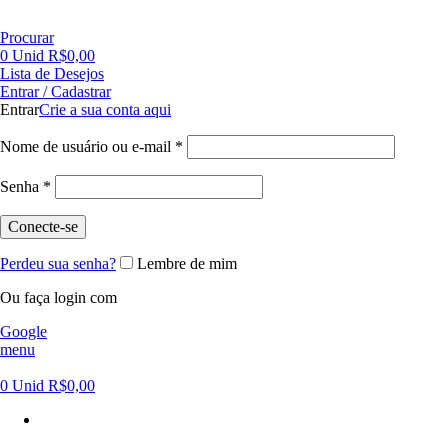
FRETE GRÁTIS PARA CIDADE DE SÃO PAULO NAS COMPRAS ACIMA DE R$ 500,00 - TEL 55 11
Procurar
0
Unid
R$
0,00
Lista de Desejos
Entrar / Cadastrar
Entrar
Crie a sua conta aqui
Nome de usuário ou e-mail
*
Senha
*
Conecte-se
Perdeu sua senha?
Lembre de mim
Ou faça login com
Google
menu
0
Unid
R$
0,00