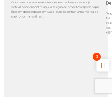
único e é com essa essência que desenvolvemos esta loja
De
virtual. Você encontra aqui a seleção de produtos especiais que
fizeram deste espaço em São Paulo, se tornar uma marca da
Praç
gastronomia no Brasil.
Tat
CEP
+55 
+55 
0
Alguma dúvida? A gente ajuda você!