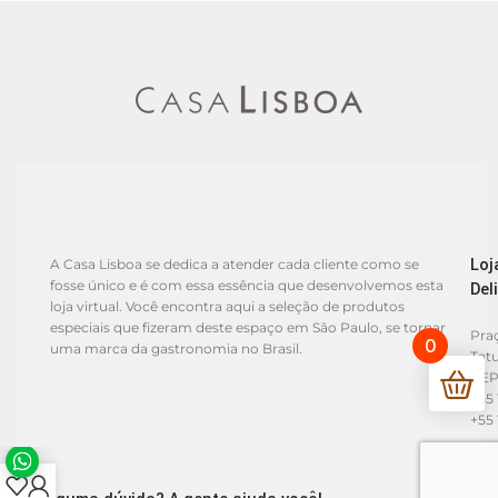
Loj
A Casa Lisboa se dedica a atender cada cliente como se
fosse único e é com essa essência que desenvolvemos esta
Del
loja virtual. Você encontra aqui a seleção de produtos
especiais que fizeram deste espaço em São Paulo, se tornar
Praç
0
uma marca da gastronomia no Brasil.
Tat
CEP
+55 
+55 