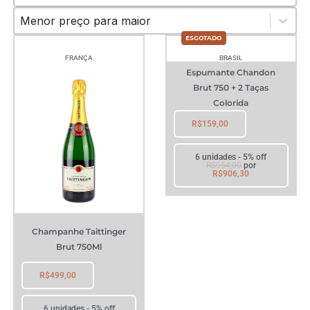
Maior / Menor
Sort content
FRANÇA
BRASIL
Espumante Chandon
Brut 750 + 2 Taças
Colorida
R$
159,00
6 unidades - 5% off
R$
954,00
por
R$
906,30
Champanhe Taittinger
Brut 750Ml
R$
499,00
6 unidades - 5% off