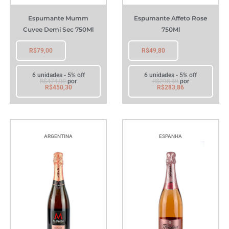
Espumante Mumm
Espumante Affeto Rose
Cuvee Demi Sec 750Ml
750Ml
R$
79,00
R$
49,80
6 unidades - 5% off
6 unidades - 5% off
R$
474,00
por
R$
298,80
por
R$
450,30
R$
283,86
ARGENTINA
ESPANHA