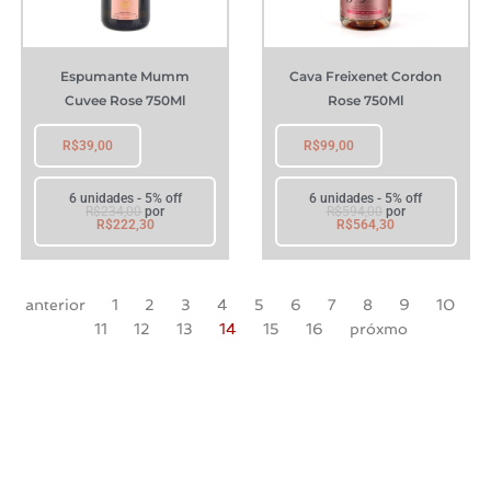
Espumante Mumm
Cava Freixenet Cordon
Cuvee Rose 750Ml
Rose 750Ml
R$
39,00
R$
99,00
6 unidades - 5% off
6 unidades - 5% off
R$
234,00
por
R$
594,00
por
R$
222,30
R$
564,30
anterior
1
2
3
4
5
6
7
8
9
10
11
12
13
14
15
16
próxmo