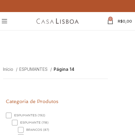
0
R$
0,00
ESPUMANTES
ESPUMANTES
Início
ESPUMANTES
Página 14
Categoria de Produtos
Categoria de Produtos
ESPUMANTES
(192)
ESPUMANTE
(118)
BRANCOS
(87)