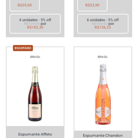
R$
29,00
R$
23,90
6 unidades - 5% off
6 unidades - 5% off
R$
174,00
por
R$
143,40
por
R$
165,30
R$
136,23
BRASIL
BRASIL
Espumante Affeto
Espumante Chandon