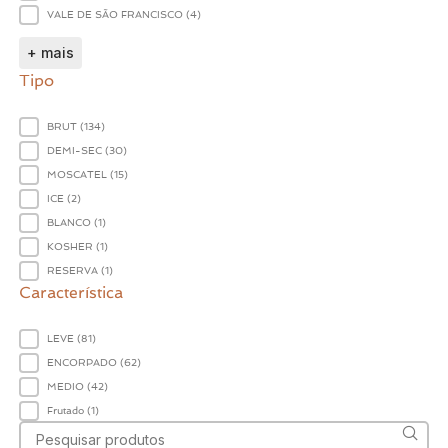
VALE DE SÃO FRANCISCO
(4)
+ mais
Tipo
Tipo
BRUT
(134)
DEMI-SEC
(30)
MOSCATEL
(15)
ICE
(2)
BLANCO
(1)
KOSHER
(1)
RESERVA
(1)
Característica
Característica
LEVE
(81)
ENCORPADO
(62)
MEDIO
(42)
Frutado
(1)