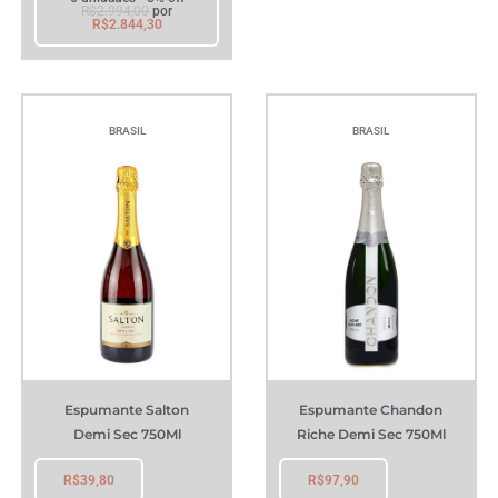
R$
2.994,00
por
R$
2.844,30
BRASIL
BRASIL
Espumante Salton
Espumante Chandon
Demi Sec 750Ml
Riche Demi Sec 750Ml
R$
39,80
R$
97,90