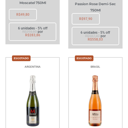
Moscatel 750Ml
Passion Rose Demi-Sec
750Ml
R$
49,80
R$
97,90
6 unidades - 5% off
R$
298,80
por
6 unidades - 5% off
R$
283,86
R$
587,40
por
R$
558,03
ARGENTINA
BRASIL