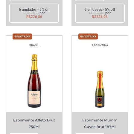
6 unidades - 5% off
6 unidades - 5% off
R$
238,80
por
R$
587,40
por
R$
226,86
R$
558,03
BRASIL
ARGENTINA
Espumante Affeto Brut
Espumante Mumm
750Ml
Cuvee Brut 187Ml