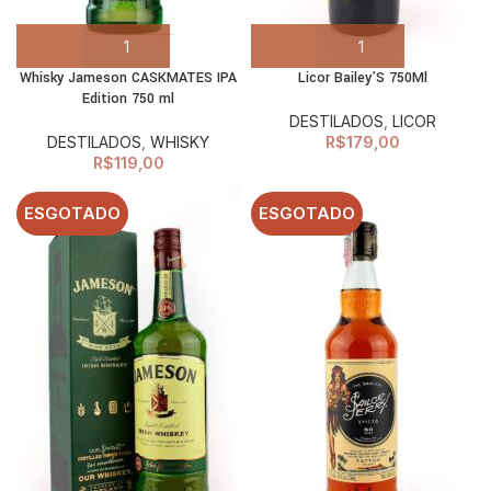
Whisky Jameson CASKMATES IPA
Licor Bailey’S 750Ml
Edition 750 ml
DESTILADOS
,
LICOR
DESTILADOS
,
WHISKY
R$
179,00
R$
119,00
ESGOTADO
ESGOTADO