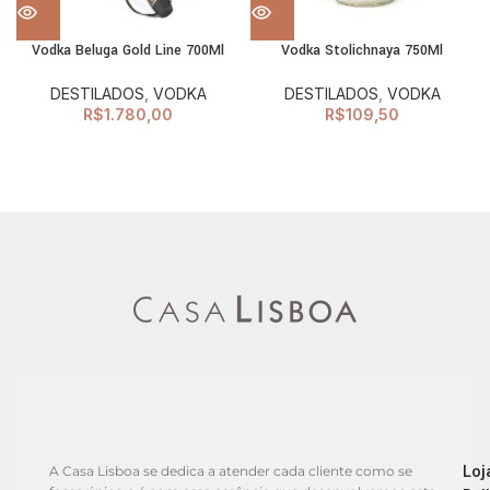
Vodka Beluga Gold Line 700Ml
Vodka Stolichnaya 750Ml
DESTILADOS
,
VODKA
DESTILADOS
,
VODKA
R$
1.780,00
R$
109,50
Loj
A Casa Lisboa se dedica a atender cada cliente como se