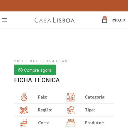
0
R$
0,00
SKU : 0F6F6B5416A8
Compre agora
FICHA TÉCNICA
País:
Categoria:
Região:
Tipo:
Corte:
Produtor: