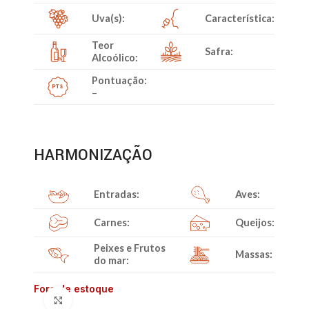
Uva(s):
Característica:
Teor
Safra:
Alcoólico:
Pontuação:
–
HARMONIZAÇÃO
Entradas:
Aves:
Carnes:
Queijos:
Peixes e Frutos
Massas:
do mar:
Fora de estoque
Clique para ampliar