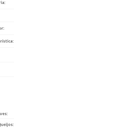
ia:
or:
rística:
ves:
ueijos: