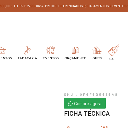
 500,00 - TEL 55 11 2296-0657 PREÇOS DIFERENCIADOS P/ CASAMENTOS E EVENTO
MENTOS
TABACARIA
EVENTOS
ORÇAMENTO
GIFTS
SALE
SKU : 0F6F6B5416A8
Compre agora
FICHA TÉCNICA