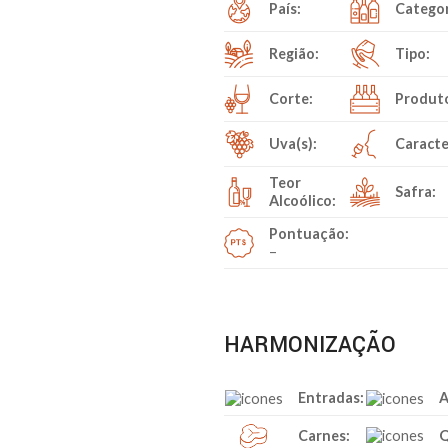
País:
Categor
Região:
Tipo:
Corte:
Produt
Uva(s):
Caracte
Teor
Safra:
Alcoólico:
Pontuação:
–
HARMONIZAÇÃO
Entradas:
A
Carnes:
Q