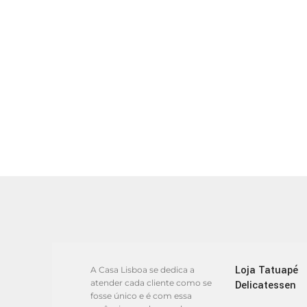
Loja Tatuapé
A Casa Lisboa se dedica a
atender cada cliente como se
Delicatessen
fosse único e é com essa