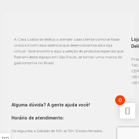
Loj
A Casa Lisboa se dedica a atender cada cliente como se fosse
único e é com essa essência que desenvolvemos esta loja
Del
virtual. Você encontra aqui a seleção de produtos especiais que
fizeram deste espaço em São Paulo, se tornar uma marca da
Praç
gastronomia no Brasil.
Tat
CEP
+55 
+55 
0
Alguma dúvida? A gente ajuda você!
Horário de atendimento:
De segunda a Sábado de 10h às 19h. Exceto feriados.