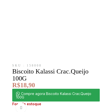
SKU : 158008
Biscoito Kalassi Crac.Queijo
100G
R$
18,90
Compre agora Biscoito Kalassi Crac.Queijo
100G
Fora de estoque
Clique para ampliar