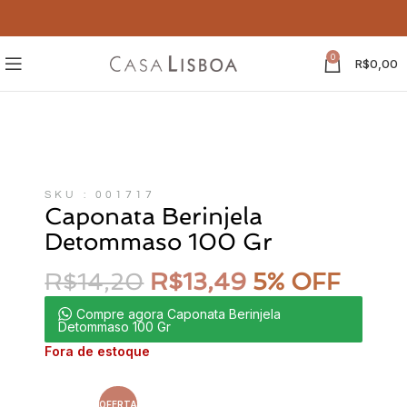
0
R$
0,00
SKU : 001717
Caponata Berinjela
Detommaso 100 Gr
R$
14,20
R$
13,49
5% OFF
Compre agora Caponata Berinjela
Detommaso 100 Gr
Fora de estoque
OFERTA