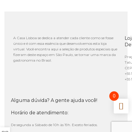
Lo
A Casa Lisboa se dedica a atender cada cliente como se fosse
único e é com essa essência que desenvolvemos esta loja
De
virtual. Você encontra aqui a seleção de produtos especiais que
fizeram deste espaço em São Paulo, se tornar uma marca da
Praç
gastronomia no Brasil.
Tat
CEP
+55 
+55 
0
Alguma dúvida? A gente ajuda você!
Horário de atendimento:
De segunda a Sábado de 10h às 19h. Exceto feriados.