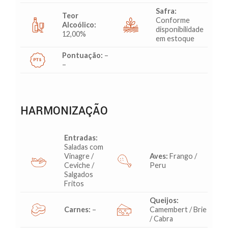
Safra:
Teor
Conforme
Alcoólico:
disponibilidade
12,00%
em estoque
Pontuação:
–
–
HARMONIZAÇÃO
Entradas:
Saladas com
Vinagre /
Aves:
Frango /
Ceviche /
Peru
Salgados
Fritos
Queijos:
Carnes:
–
Camembert / Brie
/ Cabra