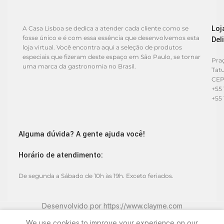
Loj
A Casa Lisboa se dedica a atender cada cliente como se
fosse único e é com essa essência que desenvolvemos esta
Del
loja virtual. Você encontra aqui a seleção de produtos
especiais que fizeram deste espaço em São Paulo, se tornar
Praç
uma marca da gastronomia no Brasil.
Tat
CEP
+55 
+55 
Alguma dúvida? A gente ajuda você!
Horário de atendimento:
De segunda a Sábado de 10h às 19h. Exceto feriados.
Desenvolvido por
https://www.clayme.com
We use cookies to improve your experience on our