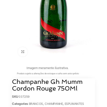
Clique para ampliar
Imagem meramente ilustrativa.
Produto sujeito a alterações de estoque e safra sem aviso prévio
Champanhe Gh Mumm
Cordon Rouge 750Ml
SKU
037259
Categories
BRANCOS
,
CHAMPANHE
,
ESPUMANTES