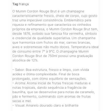
Tag
frança
O Mumm Cordon Rouge Brut é um champagne
caracteristicamente fresco, cheio de corpo, cujo gosto
traz uma impecável consistência. Emblemático pela
riqueza e refinamento que caracteriza os vinhedos
próprios da empresa, o Mumm Cordon Rouge Brut tem,
desde 1876, exibido sua famosa fita vermelha, símbolo
e credencial de qualidade superlativa. Um champanhe
que harmoniza com frutos do mar, carnes brancas,
aves e sobremesas não muito doces. Temperatura ideal
de consumo entre 7° à 9°C. O champagne Mumm
Cordon Rouge Brut de 750ml possui uma graduação
alcoólica de 12%.
– Sabor: Boa estrutura, fresco e limpo, com vívida
acidez e ótima complexidade. Final de boca
prolongado, com ótimo equilíbrio de sensações.
– Aroma: Aroma inicial de frutas frescas maduras e
notas tropicais, dando sequência a fragância de
baunilha, que se desenvolve para notas de caramelo,
pão e fermento, culminando com aromas de frutas
secas e mel.
– Visual: Amarelo dourado claro e brilhante