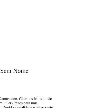
 Sem Nome
Dannemann. Charutos feitos a mão
Filler), feitos para uma
 Devido a qualidade e baixo custo,