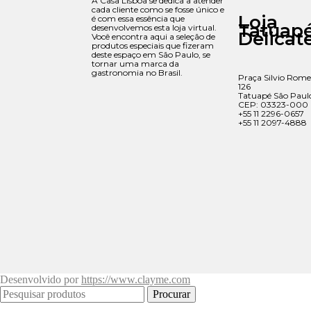
A Casa Lisboa se dedica a atender
cada cliente como se fosse único e
Loja
é com essa essência que
Tatuap
desenvolvemos esta loja virtual.
Delicat
Você encontra aqui a seleção de
produtos especiais que fizeram
deste espaço em São Paulo, se
tornar uma marca da
gastronomia no Brasil.
Praça Silvio Rome
126
Tatuapé São Paul
CEP: 03323-000
+55 11 2296-0657
+55 11 2097-4888
Desenvolvido por
https://www.clayme.com
Procurar