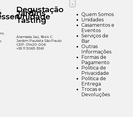
Degustação
é
Jardins
Quem Somos
essen
Unidade
Tasting
Unidades
Casamentos e
Eventos
ro,
Serviços de
Alameda Jaú, 1844 C
Jardim Paulista São Paulo
Bar
o
CEP: 01420-006
Outras
+55 11 3063-3961
Informações
Formas de
Pagamento
Politica de
Privacidade
Politica de
Entrega
Trocas e
Devoluções