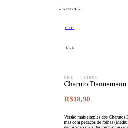
ORÇAMENTO
GIFTS
SALE
SKU : 013659
Charuto Dannemann
R$
18,90
Versão mais simples dos Charutos 
mas com pedaços de folhas (Medium 
degustação mais descompromissada.