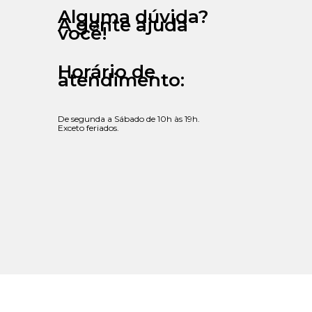
Alguma dúvida?
A gente ajuda
você!
Horário de
atendimento:
De segunda a Sábado de 10h às 19h.
Exceto feriados.