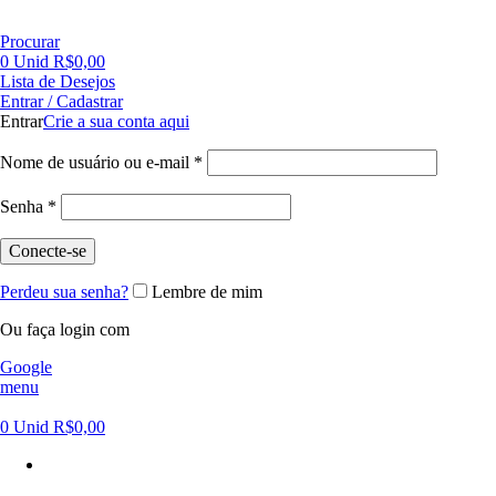
FRETE GRÁTIS PARA CIDADE DE SÃO PAULO NAS COMPRAS ACIMA DE R$ 500,00 - TEL 55 11
Procurar
0
Unid
R$
0,00
Lista de Desejos
Entrar / Cadastrar
Entrar
Crie a sua conta aqui
Nome de usuário ou e-mail
*
Senha
*
Conecte-se
Perdeu sua senha?
Lembre de mim
Ou faça login com
Google
menu
0
Unid
R$
0,00