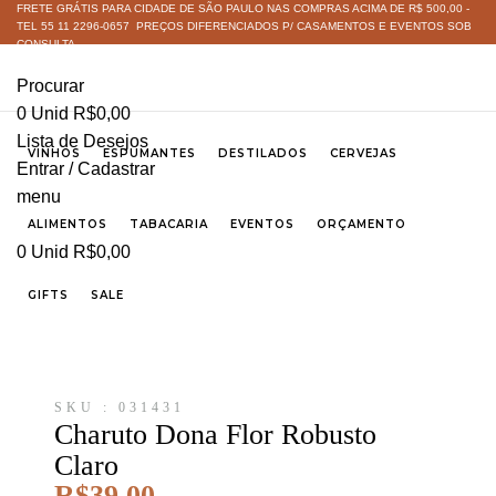
FRETE GRÁTIS PARA CIDADE DE SÃO PAULO NAS COMPRAS ACIMA DE R$ 500,00 -
TEL 55 11 2296-0657 PREÇOS DIFERENCIADOS P/ CASAMENTOS E EVENTOS SOB
CONSULTA
Procurar
0
Unid
R$
0,00
Lista de Desejos
VINHOS
ESPUMANTES
DESTILADOS
CERVEJAS
Entrar / Cadastrar
menu
ALIMENTOS
TABACARIA
EVENTOS
ORÇAMENTO
0
Unid
R$
0,00
GIFTS
SALE
SKU : 031431
Charuto Dona Flor Robusto
Claro
R$
39,00