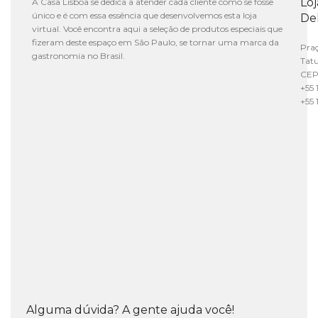
Lo
A Casa Lisboa se dedica a atender cada cliente como se fosse
único e é com essa essência que desenvolvemos esta loja
De
virtual. Você encontra aqui a seleção de produtos especiais que
fizeram deste espaço em São Paulo, se tornar uma marca da
Praç
gastronomia no Brasil.
Tat
CEP
+55 
+55 
Alguma dúvida? A gente ajuda você!