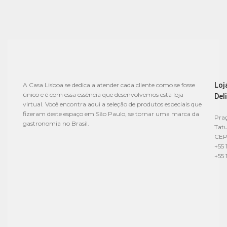
Loj
A Casa Lisboa se dedica a atender cada cliente como se fosse
único e é com essa essência que desenvolvemos esta loja
Del
virtual. Você encontra aqui a seleção de produtos especiais que
fizeram deste espaço em São Paulo, se tornar uma marca da
Praç
gastronomia no Brasil.
Tat
CEP
+55 
+55 