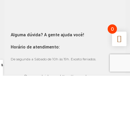
0
Alguma dúvida? A gente ajuda você!
Horário de atendimento:
De segunda a Sábado de 10h às 19h. Exceto feriados.
Lista de Desejos
Minha conta
Desenvolvido por
https://www.clayme.com
We use cookies to improve your experience on our