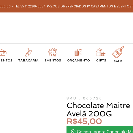
 500,00 - TEL 55 11 2296-0657 PREÇOS DIFERENCIADOS P/ CASAMENTOS E EVENTO
MENTOS
TABACARIA
EVENTOS
ORÇAMENTO
GIFTS
SALE
SKU : 005728
Chocolate Maitre 
Avelã 200G
R$
45,00
Compre agora Chocolate Mai