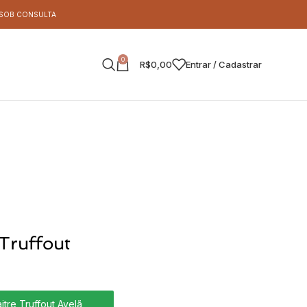
S SOB CONSULTA
0
R$
0,00
Entrar / Cadastrar
Truffout
tre Truffout Avelã