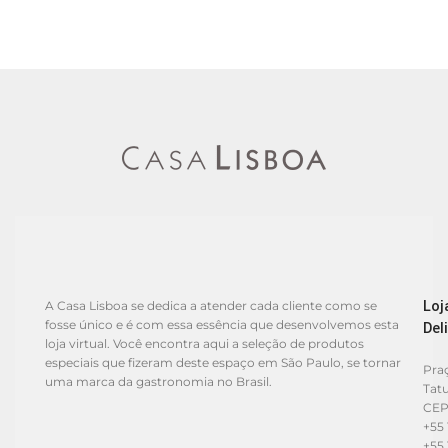
Loj
A Casa Lisboa se dedica a atender cada cliente como se
fosse único e é com essa essência que desenvolvemos esta
Del
loja virtual. Você encontra aqui a seleção de produtos
especiais que fizeram deste espaço em São Paulo, se tornar
Praç
uma marca da gastronomia no Brasil.
Tat
CEP
+55 
+55 