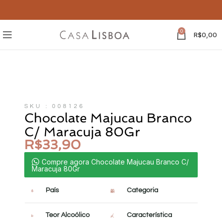
0
R$
0,00
SKU : 008126
Chocolate Majucau Branco
C/ Maracuja 80Gr
R$
33,90
Compre agora Chocolate Majucau Branco C/
Maracuja 80Gr
País
Categoria
Teor Alcoólico
Característica