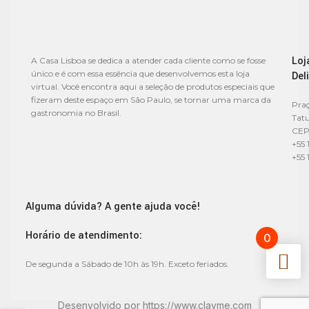
Loj
A Casa Lisboa se dedica a atender cada cliente como se fosse
único e é com essa essência que desenvolvemos esta loja
Del
virtual. Você encontra aqui a seleção de produtos especiais que
fizeram deste espaço em São Paulo, se tornar uma marca da
Praç
gastronomia no Brasil.
Tat
CEP
+55 
+55 
Alguma dúvida? A gente ajuda você!
Horário de atendimento:
0
De segunda a Sábado de 10h às 19h. Exceto feriados.
Desenvolvido por
https://www.clayme.com