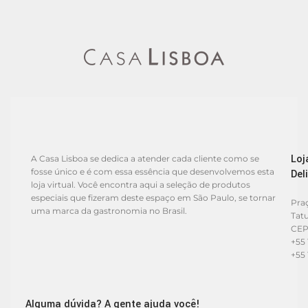
Loj
A Casa Lisboa se dedica a atender cada cliente como se
fosse único e é com essa essência que desenvolvemos esta
Del
loja virtual. Você encontra aqui a seleção de produtos
especiais que fizeram deste espaço em São Paulo, se tornar
Praç
uma marca da gastronomia no Brasil.
Tat
CEP
+55 
+55 
Alguma dúvida? A gente ajuda você!