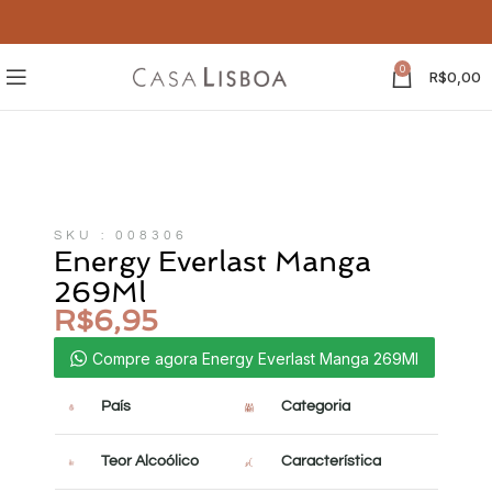
0
R$
0,00
SKU : 008306
Energy Everlast Manga
269Ml
R$
6,95
Compre agora Energy Everlast Manga 269Ml
País
Categoria
Teor Alcoólico
Característica