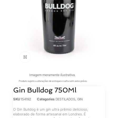
Clique para ampliar
Imagem meramente ilustrativa.
Produto sujeito a alterações de estoque e safra sem aviso prévio
Gin Bulldog 750Ml
SKU
154192
Categories
DESTILADOS
,
GIN
O Gin Bulldog é um gin ultra prêmio delicioso,
elaborado de forma artesanal em Londres. É