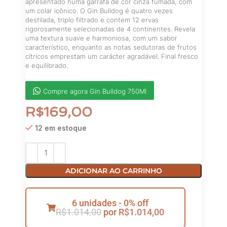
apresentado numa garrafa de cor cinza fumada, com
um colar icônico. O Gin Bulldog é quatro vezes
destilada, triplo filtrado e contem 12 ervas
rigorosamente selecionadas de 4 continentes. Revela
uma textura suave e harmoniosa, com um sabor
característico, enquanto as notas sedutoras de frutos
cítricos emprestam um carácter agradável. Final fresco
e equilibrado.
Compre agora Gin Bulldog 750Ml
R$
169,00
12 em estoque
ADICIONAR AO CARRINHO
6 unidades - 0% off
R$
1.014,00
por
R$
1.014,00