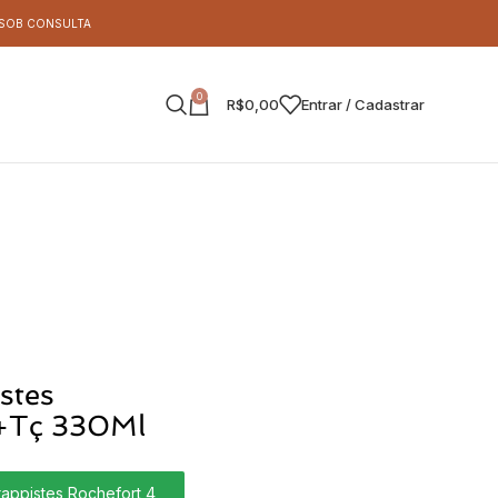
S SOB CONSULTA
0
R$
0,00
Entrar / Cadastrar
stes
v+Tç 330Ml
appistes Rochefort 4