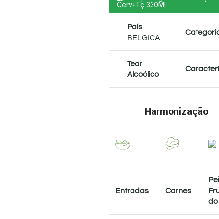
Cerv+Tç 330Ml
País
Categori
BELGICA
Teor
Caracterí
Alcoólico
Harmonização
Pe
Entradas
Carnes
Fr
do