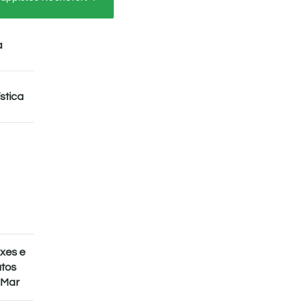
a
stica
ixes e
utos
 Mar