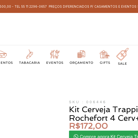
 500,00 - TEL 55 11 2296-0657 PREÇOS DIFERENCIADOS P/ CASAMENTOS E EVENTO
MENTOS
TABACARIA
EVENTOS
ORÇAMENTO
GIFTS
SALE
SKU : 006446
Kit Cerveja Trappi
Rochefort 4 Cer
R$
172,00
Compre agora Kit Cerveja Tr