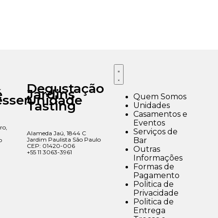
Degustação
é
Jardins
Quem Somos
essen
Unidade
Tasting
Unidades
Casamentos e
Eventos
ro,
Serviços de
Alameda Jaú, 1844 C
Jardim Paulista São Paulo
Bar
o
CEP: 01420-006
Outras
+55 11 3063-3961
Informações
Formas de
Pagamento
Politica de
Privacidade
Politica de
Entrega