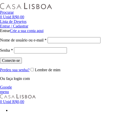
FRETE GRÁTIS PARA CIDADE DE SÃO PAULO NAS COMPRAS ACIMA DE R$ 500,00 - TEL 55 11
Procurar
0
Unid
R$
0,00
Lista de Desejos
Entrar / Cadastrar
Entrar
Crie a sua conta aqui
Nome de usuário ou e-mail
*
Senha
*
Conecte-se
Perdeu sua senha?
Lembre de mim
Ou faça login com
Google
menu
0
Unid
R$
0,00