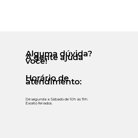
Alguma dúvida?
A gente ajuda
você!
Horário de
atendimento:
De segunda a Sábado de 10h às 19h.
Exceto feriados.