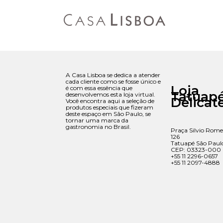
A Casa Lisboa se dedica a atender
cada cliente como se fosse único e
Loja
é com essa essência que
Tatuap
desenvolvemos esta loja virtual.
Delicat
Você encontra aqui a seleção de
produtos especiais que fizeram
deste espaço em São Paulo, se
tornar uma marca da
gastronomia no Brasil.
Praça Silvio Rome
126
Tatuapé São Paul
CEP: 03323-000
+55 11 2296-0657
+55 11 2097-4888