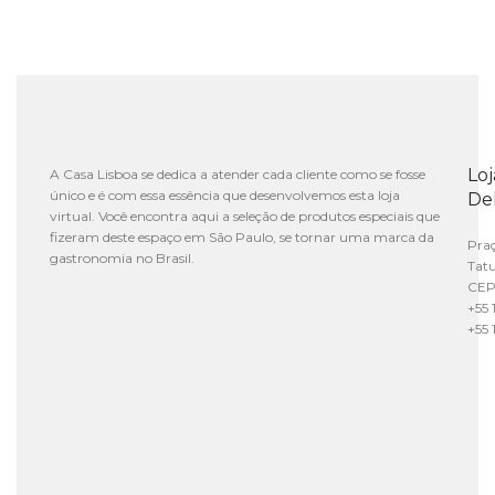
Lo
A Casa Lisboa se dedica a atender cada cliente como se fosse
único e é com essa essência que desenvolvemos esta loja
De
virtual. Você encontra aqui a seleção de produtos especiais que
fizeram deste espaço em São Paulo, se tornar uma marca da
Praç
gastronomia no Brasil.
Tat
CEP
+55 
+55 