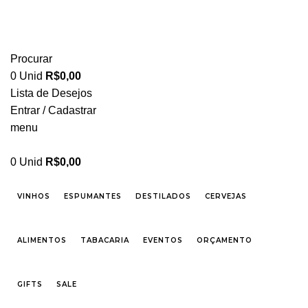
FRETE GRÁTIS PARA CIDADE DE SÃO PAULO NAS COMPRAS ACIMA DE R$ 500,00 -
TEL 55 11 2296-0657 PREÇOS DIFERENCIADOS P/ CASAMENTOS E EVENTOS SOB
CONSULTA
Procurar
0
Unid
R$
0,00
Lista de Desejos
Entrar / Cadastrar
menu
0
Unid
R$
0,00
VINHOS
ESPUMANTES
DESTILADOS
CERVEJAS
ALIMENTOS
TABACARIA
EVENTOS
ORÇAMENTO
GIFTS
SALE