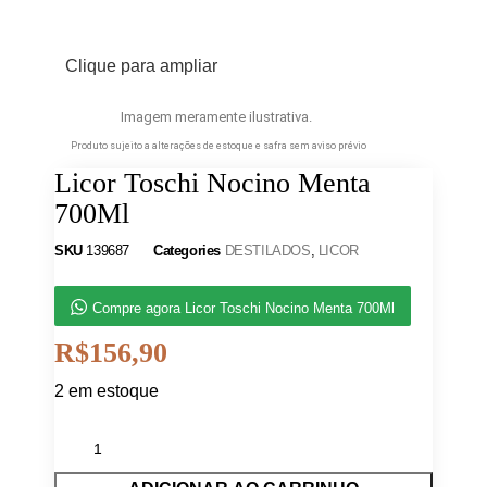
Clique para ampliar
Imagem meramente ilustrativa.
Produto sujeito a alterações de estoque e safra sem aviso prévio
Licor Toschi Nocino Menta
700Ml
SKU
139687
Categories
DESTILADOS
,
LICOR
Compre agora Licor Toschi Nocino Menta 700Ml
R$
156,90
2 em estoque