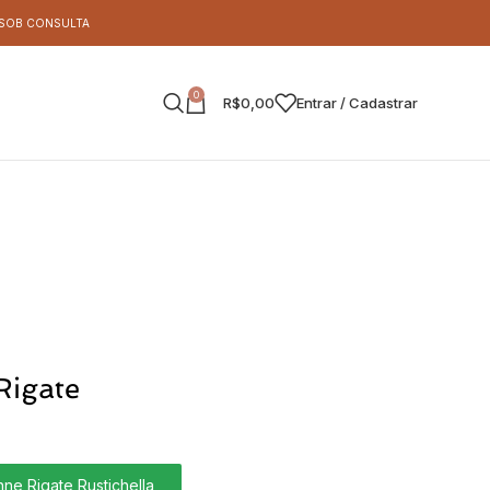
S SOB CONSULTA
0
R$
0,00
Entrar / Cadastrar
Rigate
G
e Rigate Rustichella