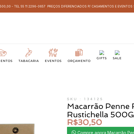
 500,00 - TEL 55 11 2296-0657 PREÇOS DIFERENCIADOS P/ CASAMENTOS E EVENTO
GIFTS
SALE
MENTOS
TABACARIA
EVENTOS
ORÇAMENTO
SKU : 134125
Macarrão Penne 
Rustichella 500
R$
30,50
Compre agora Macarrão Penn