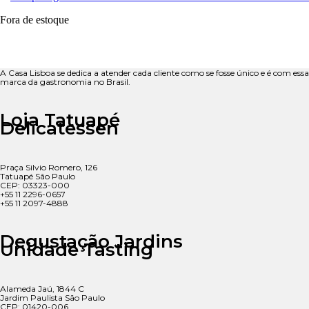
Fora de estoque
A Casa Lisboa se dedica a atender cada cliente como se fosse único e é com ess
marca da gastronomia no Brasil.
Loja Tatuapé
Delicatessen
Praça Silvio Romero, 126
Tatuapé São Paulo
CEP: 03323-000
+55 11 2296-0657
+55 11 2097-4888
Degustação Jardins
Unidade Tasting
Alameda Jaú, 1844 C
Jardim Paulista São Paulo
CEP: 01420-006