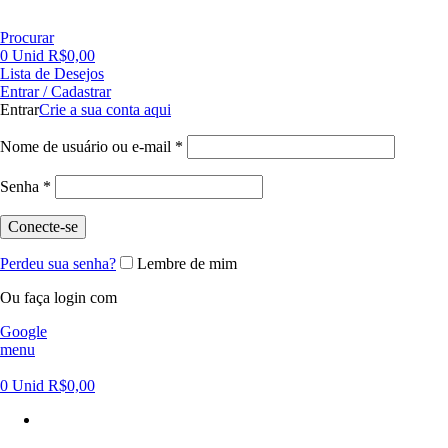
FRETE GRÁTIS PARA CIDADE DE SÃO PAULO NAS COMPRAS ACIMA DE R$ 500,00 - TEL 55 11
Procurar
0
Unid
R$
0,00
Lista de Desejos
Entrar / Cadastrar
Entrar
Crie a sua conta aqui
Nome de usuário ou e-mail
*
Senha
*
Conecte-se
Perdeu sua senha?
Lembre de mim
Ou faça login com
Google
menu
0
Unid
R$
0,00