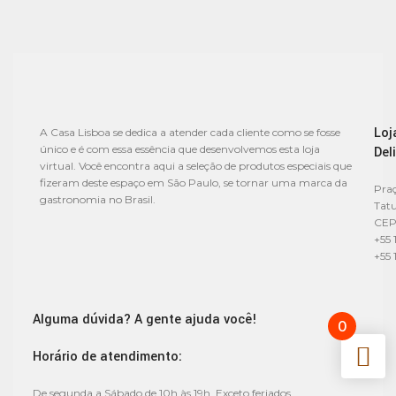
Loj
A Casa Lisboa se dedica a atender cada cliente como se fosse
único e é com essa essência que desenvolvemos esta loja
Del
virtual. Você encontra aqui a seleção de produtos especiais que
fizeram deste espaço em São Paulo, se tornar uma marca da
Praç
gastronomia no Brasil.
Tat
CEP
+55 
+55 
Alguma dúvida? A gente ajuda você!
0
Horário de atendimento:
De segunda a Sábado de 10h às 19h. Exceto feriados.