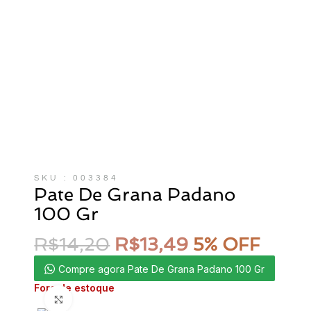
SKU : 003384
Pate De Grana Padano
100 Gr
R$
14,20
R$
13,49
5% OFF
Compre agora Pate De Grana Padano 100 Gr
Fora de estoque
Clique para ampliar