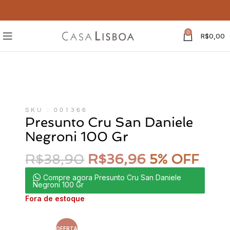
0
R$
0,00
SKU : 001366
Presunto Cru San Daniele
Negroni 100 Gr
R$
38,90
R$
36,96
5% OFF
Compre agora Presunto Cru San Daniele
Negroni 100 Gr
Fora de estoque
OFERTA