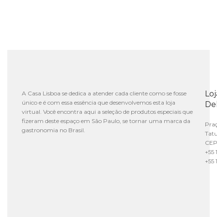
Lo
A Casa Lisboa se dedica a atender cada cliente como se fosse
único e é com essa essência que desenvolvemos esta loja
De
virtual. Você encontra aqui a seleção de produtos especiais que
fizeram deste espaço em São Paulo, se tornar uma marca da
Praç
gastronomia no Brasil.
Tat
CEP
+55 
+55 