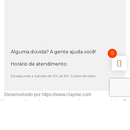
Alguma dúvida? A gente ajuda você!
0
Horário de atendimento:
De segunda a Sábado de 10h às 19h. Exceto feriados.
Desenvolvido por
https://www.clayme.com
We use cookies to improve your experience on our website. By
browsing this website, you agree to our use of cookies.
Aceitar
Lista de Desejos