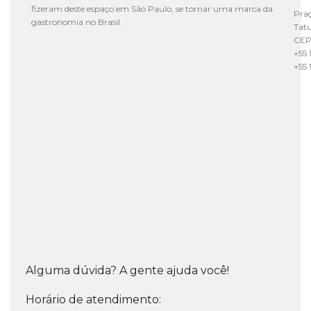
fizeram deste espaço em São Paulo, se tornar uma marca da
Praç
gastronomia no Brasil.
Tat
CEP
+55 
+55 
Alguma dúvida? A gente ajuda você!
Horário de atendimento: