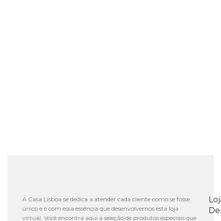
Lo
A Casa Lisboa se dedica a atender cada cliente como se fosse
único e é com essa essência que desenvolvemos esta loja
De
virtual. Você encontra aqui a seleção de produtos especiais que