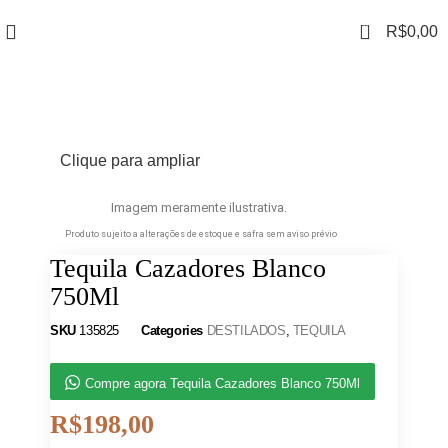
0
R$
0,00
Clique para ampliar
Imagem meramente ilustrativa.
Produto sujeito a alterações de estoque e safra sem aviso prévio
Tequila Cazadores Blanco
750Ml
SKU
135825
Categories
DESTILADOS
,
TEQUILA
Compre agora Tequila Cazadores Blanco 750Ml
R$
198,00