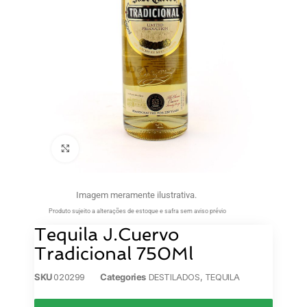
Clique para ampliar
Imagem meramente ilustrativa.
Produto sujeito a alterações de estoque e safra sem aviso prévio
Tequila J.Cuervo
Tradicional 750Ml
SKU
020299
Categories
DESTILADOS
,
TEQUILA