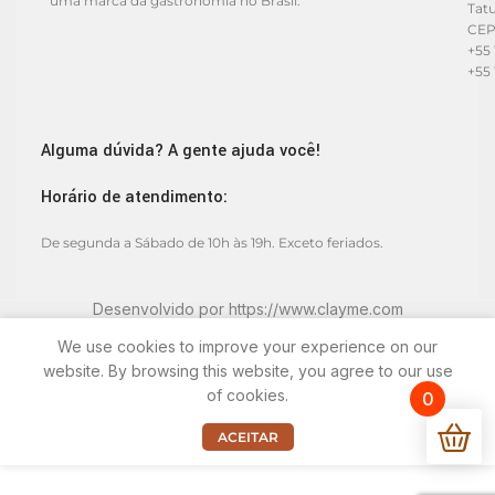
uma marca da gastronomia no Brasil.
Tat
CEP
+55 
+55 
Alguma dúvida? A gente ajuda você!
Horário de atendimento:
De segunda a Sábado de 10h às 19h. Exceto feriados.
Desenvolvido por
https://www.clayme.com
We use cookies to improve your experience on our
website. By browsing this website, you agree to our use
of cookies.
0
ACEITAR