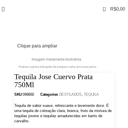
0
R$
0,00
Clique para ampliar
Imagem meramente ilustrativa.
Produto sujeito a alterações de estoque e safra sem aviso prévio
Tequila Jose Cuervo Prata
750Ml
SKU
096850
Categories
DESTILADOS
,
TEQUILA
Tequila de sabor suave, refrescante e levemente doce. É
uma tequila de coloração clara, branca, fruto da mistura de
tequilas jovens e tequilas amadurecidas em barris de
carvalho.