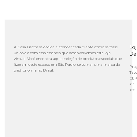
Lo
A Casa Lisboa se dedica a atender cada cliente como se fosse
único e é com essa essência que desenvolvemos esta loja
De
virtual. Você encontra aqui a seleção de produtos especiais que
fizeram deste espaço em São Paulo, se tornar uma marca da
Praç
gastronomia no Brasil.
Tat
CEP
+55 
+55 