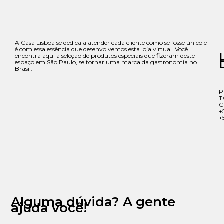
A Casa Lisboa se dedica a atender cada cliente como se fosse único e
é com essa essência que desenvolvemos esta loja virtual. Você
encontra aqui a seleção de produtos especiais que fizeram deste
espaço em São Paulo, se tornar uma marca da gastronomia no
Brasil.
P
T
C
+
+
Alguma dúvida? A gente
ajuda você!