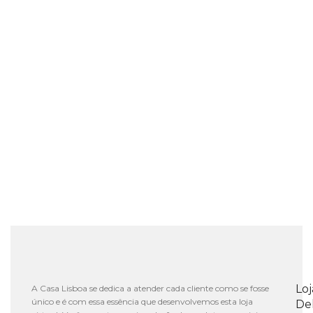
Lo
A Casa Lisboa se dedica a atender cada cliente como se fosse
único e é com essa essência que desenvolvemos esta loja
De