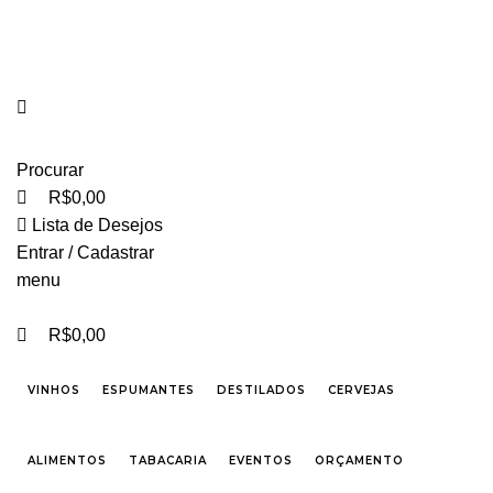
0
0
FRETE GRÁTIS PARA CIDADE DE SÃO PAULO NAS COMPRAS ACIMA DE R$ 500,00 -
TEL 55 11 2296-0657 PREÇOS DIFERENCIADOS P/ CASAMENTOS E EVENTOS SOB
CONSULTA
Procurar
R$
0,00
Lista de Desejos
Entrar / Cadastrar
menu
R$
0,00
VINHOS
ESPUMANTES
DESTILADOS
CERVEJAS
ALIMENTOS
TABACARIA
EVENTOS
ORÇAMENTO