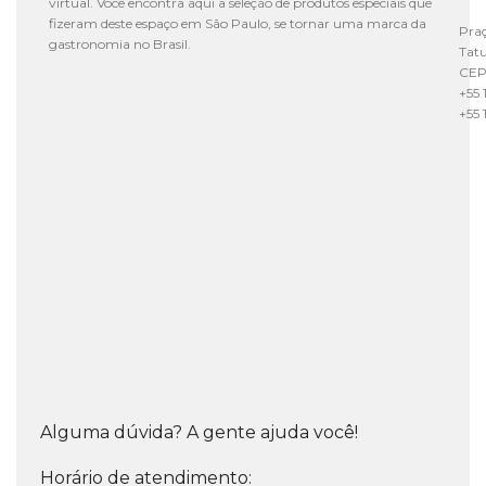
virtual. Você encontra aqui a seleção de produtos especiais que
fizeram deste espaço em São Paulo, se tornar uma marca da
Praç
gastronomia no Brasil.
Tat
CEP
+55 
+55 
Alguma dúvida? A gente ajuda você!
Horário de atendimento: