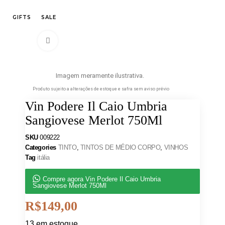
GIFTS
SALE
Clique para ampliar
Imagem meramente ilustrativa.
Produto sujeito a alterações de estoque e safra sem aviso prévio
Vin Podere Il Caio Umbria
Sangiovese Merlot 750Ml
SKU
009222
Categories
TINTO
,
TINTOS DE MÉDIO CORPO
,
VINHOS
Tag
itália
Compre agora Vin Podere Il Caio Umbria
Sangiovese Merlot 750Ml
R$
149,00
13 em estoque