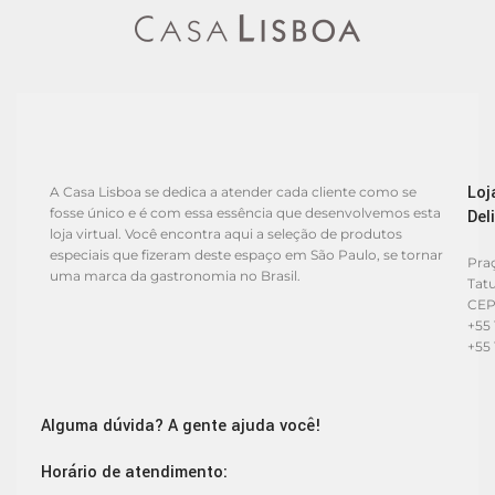
Loj
A Casa Lisboa se dedica a atender cada cliente como se
fosse único e é com essa essência que desenvolvemos esta
Del
loja virtual. Você encontra aqui a seleção de produtos
especiais que fizeram deste espaço em São Paulo, se tornar
Praç
uma marca da gastronomia no Brasil.
Tat
CEP
+55 
+55 
Alguma dúvida? A gente ajuda você!
Horário de atendimento: