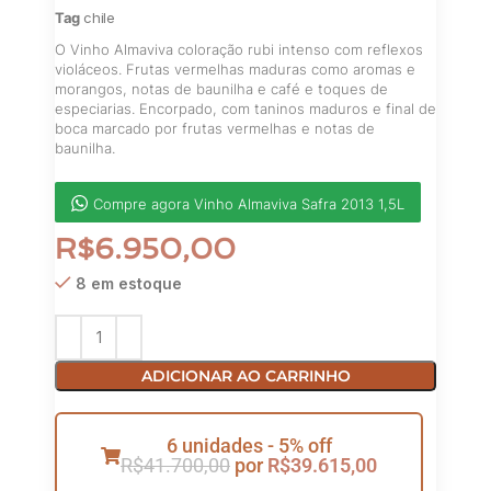
Tag
chile
O Vinho Almaviva coloração rubi intenso com reflexos
violáceos. Frutas vermelhas maduras como aromas e
morangos, notas de baunilha e café e toques de
especiarias. Encorpado, com taninos maduros e final de
boca marcado por frutas vermelhas e notas de
baunilha.
Compre agora Vinho Almaviva Safra 2013 1,5L
R$
6.950,00
8 em estoque
ADICIONAR AO CARRINHO
6 unidades - 5% off
R$
41.700,00
por
R$
39.615,00