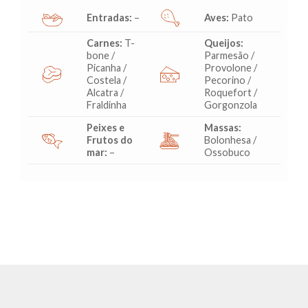
Entradas:
–
Aves:
Pato
Carnes:
T-
Queijos:
bone /
Parmesão /
Picanha /
Provolone /
Costela /
Pecorino /
Alcatra /
Roquefort /
Fraldinha
Gorgonzola
Peixes e
Massas:
Frutos do
Bolonhesa /
mar:
–
Ossobuco