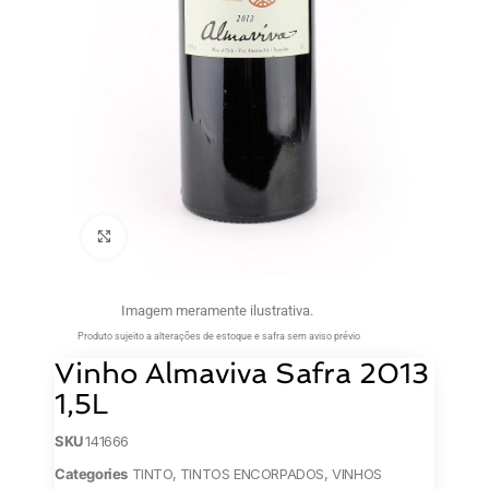
Clique para ampliar
Imagem meramente ilustrativa.
Produto sujeito a alterações de estoque e safra sem aviso prévio
Vinho Almaviva Safra 2013
1,5L
SKU
141666
Categories
TINTO
,
TINTOS ENCORPADOS
,
VINHOS