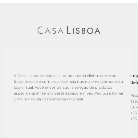
Loj
A Casa Lisboa se dedica a atender cada cliente como se
fosse único e é com essa essência que desenvolvemos esta
Del
loja virtual. Você encontra aqui a seleção de produtos
especiais que fizeram deste espaço em São Paulo, se tornar
Praç
uma marca da gastronomia no Brasil.
Tat
CEP
+55 
+55 