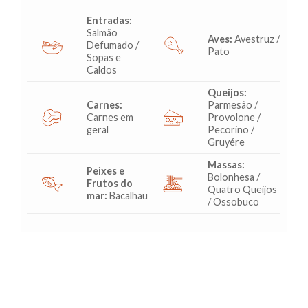
Entradas:
Salmão
Aves:
Avestruz /
Defumado /
Pato
Sopas e
Caldos
Queijos:
Carnes:
Parmesão /
Carnes em
Provolone /
geral
Pecorino /
Gruyére
Massas:
Peixes e
Bolonhesa /
Frutos do
Quatro Queijos
mar:
Bacalhau
/ Ossobuco