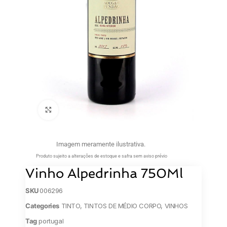
Clique para ampliar
Imagem meramente ilustrativa.
Produto sujeito a alterações de estoque e safra sem aviso prévio
Vinho Alpedrinha 750Ml
SKU
006296
Categories
TINTO
,
TINTOS DE MÉDIO CORPO
,
VINHOS
Tag
portugal