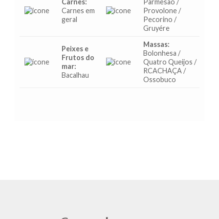
Carnes:
Parmesão /
Carnes em
Provolone /
geral
Pecorino /
Gruyére
Massas:
Peixes e
Bolonhesa /
Frutos do
Quatro Queijos /
mar:
RCACHAÇA /
Bacalhau
Ossobuco