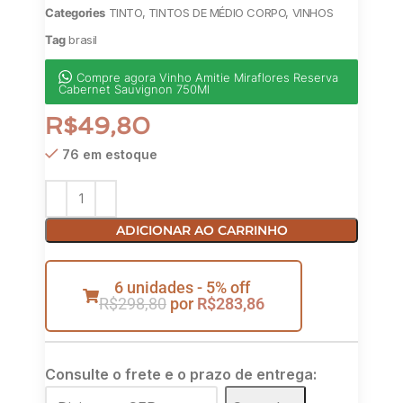
Categories
TINTO
,
TINTOS DE MÉDIO CORPO
,
VINHOS
Tag
brasil
Compre agora Vinho Amitie Miraflores Reserva
Cabernet Sauvignon 750Ml
R$
49,80
76 em estoque
ADICIONAR AO CARRINHO
6 unidades - 5% off
R$
298,80
por
R$
283,86
Consulte o frete e o prazo de entrega: