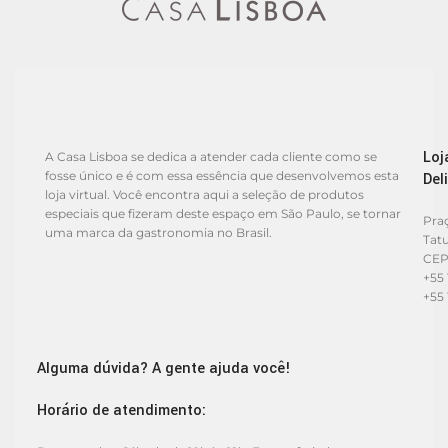
Loj
A Casa Lisboa se dedica a atender cada cliente como se
fosse único e é com essa essência que desenvolvemos esta
Del
loja virtual. Você encontra aqui a seleção de produtos
especiais que fizeram deste espaço em São Paulo, se tornar
Praç
uma marca da gastronomia no Brasil.
Tat
CEP
+55 
+55 
Alguma dúvida? A gente ajuda você!
Horário de atendimento: