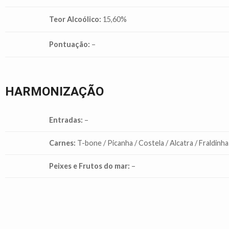
Teor Alcoólico:
15,60%
Pontuação:
–
HARMONIZAÇÃO
Entradas:
–
Carnes:
T-bone / Picanha / Costela / Alcatra / Fraldinha
Peixes e Frutos do mar:
–