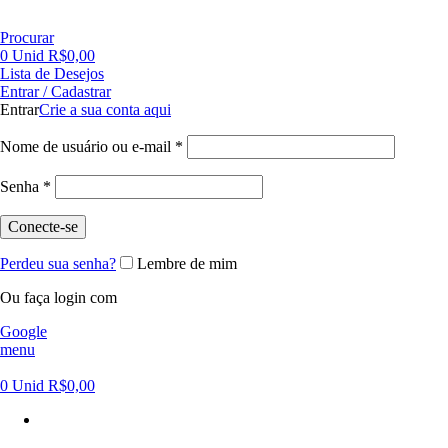
FRETE GRÁTIS PARA CIDADE DE SÃO PAULO NAS COMPRAS ACIMA DE R$ 500,00 - TEL 55 11
Procurar
0
Unid
R$
0,00
Lista de Desejos
Entrar / Cadastrar
Entrar
Crie a sua conta aqui
Nome de usuário ou e-mail
*
Senha
*
Conecte-se
Perdeu sua senha?
Lembre de mim
Ou faça login com
Google
menu
0
Unid
R$
0,00