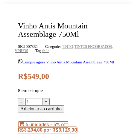
Vinho Antis Mountain
Assemblage 750Ml
SKU
007335
Categories
TINTO
,
TINTOS ENCORPADOS
,
VINHOS
Tag
chile
Compre agora Vinho Antis Mountain Assemblage 750Ml
R$
549,00
8 em estoque
Vinho
Antis
Adicionar ao carrinho
Mountain
Assemblage
750Ml
6 unidades - 5% off
quantidade
R$
3.294,00
por
R$
3.129,30