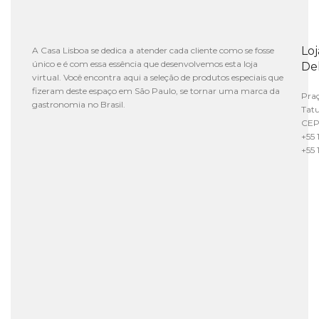
Lo
A Casa Lisboa se dedica a atender cada cliente como se fosse
único e é com essa essência que desenvolvemos esta loja
De
virtual. Você encontra aqui a seleção de produtos especiais que
fizeram deste espaço em São Paulo, se tornar uma marca da
Praç
gastronomia no Brasil.
Tat
CEP
+55 
+55 