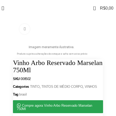
0
R$
0,00
Clique para ampliar
Imagem meramente ilustrativa.
Produto sujeito a alterações de estoque e safra sem aviso prévio
Vinho Arbo Reservado Marselan
750Ml
SKU
008502
Categories
TINTO
,
TINTOS DE MÉDIO CORPO
,
VINHOS
Tag
brasil
Compre agora Vinho Arbo Reservado Marselan
750Ml