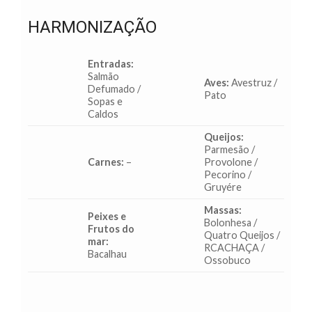
HARMONIZAÇÃO
Entradas:
Salmão
Aves:
Avestruz /
Defumado /
Pato
Sopas e
Caldos
Queijos:
Parmesão /
Carnes:
–
Provolone /
Pecorino /
Gruyére
Massas:
Peixes e
Bolonhesa /
Frutos do
Quatro Queijos /
mar:
RCACHAÇA /
Bacalhau
Ossobuco