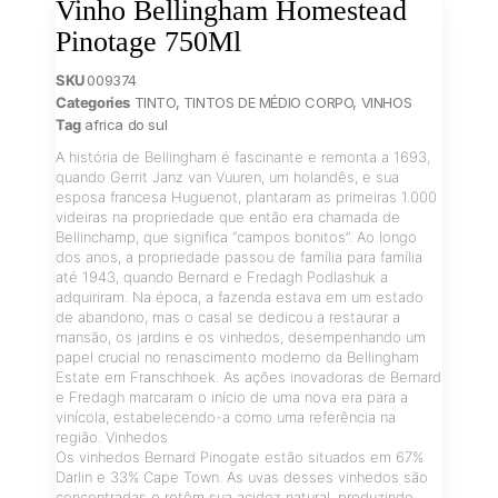
Vinho Bellingham Homestead
Pinotage 750Ml
SKU
009374
Categories
TINTO
,
TINTOS DE MÉDIO CORPO
,
VINHOS
Tag
africa do sul
A história de Bellingham é fascinante e remonta a 1693,
quando Gerrit Janz van Vuuren, um holandês, e sua
esposa francesa Huguenot, plantaram as primeiras 1.000
videiras na propriedade que então era chamada de
Bellinchamp, que significa “campos bonitos”. Ao longo
dos anos, a propriedade passou de família para família
até 1943, quando Bernard e Fredagh Podlashuk a
adquiriram. Na época, a fazenda estava em um estado
de abandono, mas o casal se dedicou a restaurar a
mansão, os jardins e os vinhedos, desempenhando um
papel crucial no renascimento moderno da Bellingham
Estate em Franschhoek. As ações inovadoras de Bernard
e Fredagh marcaram o início de uma nova era para a
vinícola, estabelecendo-a como uma referência na
região. Vinhedos
Os vinhedos Bernard Pinogate estão situados em 67%
Darlin e 33% Cape Town. As uvas desses vinhedos são
concentradas e retêm sua acidez natural, produzindo