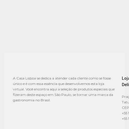
Loj
A Casa Lisboa se dedica a atender cada cliente como se fosse
único e é com essa essência que desenvolvemos esta loja
Del
virtual. Você encontra aqui a seleção de produtos especiais que
fizeram deste espaço em São Paulo, se tornar uma marca da
Praç
gastronomia no Brasil.
Tat
CEP
+55 
+55 