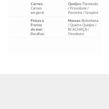
Carnes:
Queijos:
Parmesão
Carnes
/ Provolone /
em geral
Pecorino / Gruyére
Peixes e
Massas:
Bolonhesa
Frutos
/ Quatro Queijos /
do mar:
RCACHAÇA /
Bacalhau
Ossobuco