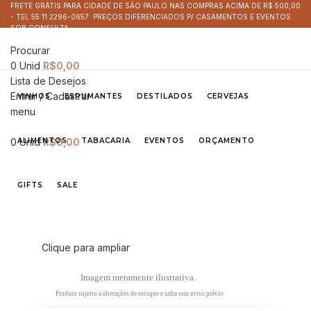
FRETE GRÁTIS PARA CIDADE DE SÃO PAULO NAS COMPRAS ACIMA DE R$ 500,00
- TEL 55 11 2296-0657 PREÇOS DIFERENCIADOS P/ CASAMENTOS E EVENTOS
SOB CONSULTA
Procurar
0
Unid
R$
0,00
Lista de Desejos
Entrar / Cadastrar
VINHOS
ESPUMANTES
DESTILADOS
CERVEJAS
menu
0
ALIMENTOS
Unid
R$
0,00
TABACARIA
EVENTOS
ORÇAMENTO
GIFTS
SALE
Clique para ampliar
Imagem meramente ilustrativa.
Produto sujeito a alterações de estoque e safra sem aviso prévio