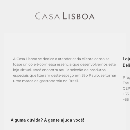
Loj
A Casa Lisboa se dedica a atender cada cliente como se
fosse único e é com essa essência que desenvolvemos esta
Del
loja virtual. Você encontra aqui a seleção de produtos
especiais que fizeram deste espaço em São Paulo, se tornar
Praç
uma marca da gastronomia no Brasil.
Tat
CEP
+55 
+55 
Alguma dúvida? A gente ajuda você!