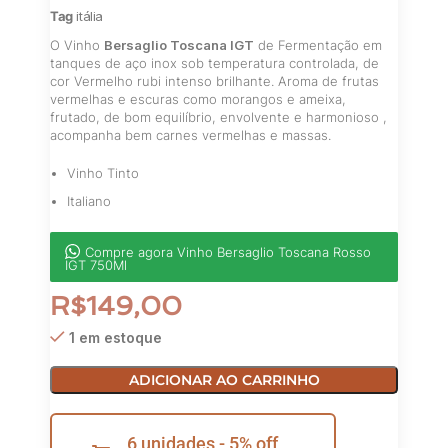
Tag
itália
O Vinho
Bersaglio Toscana IGT
de Fermentação em
tanques de aço inox sob temperatura controlada, de
cor Vermelho rubi intenso brilhante. Aroma de frutas
vermelhas e escuras como morangos e ameixa,
frutado, de bom equilíbrio, envolvente e harmonioso ,
acompanha bem carnes vermelhas e massas.
Vinho Tinto
Italiano
Compre agora Vinho Bersaglio Toscana Rosso
IGT 750Ml
R$
149,00
1 em estoque
ADICIONAR AO CARRINHO
6 unidades - 5% off