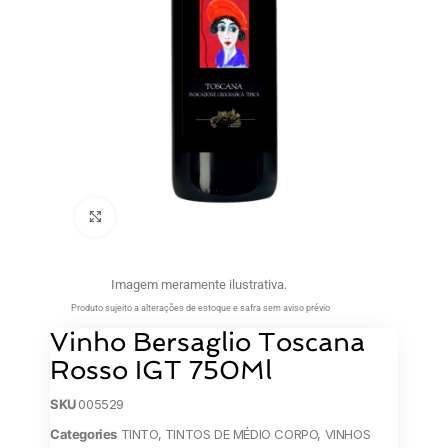
Clique para ampliar
Imagem meramente ilustrativa.
Produto sujeito a alterações de estoque e safra sem aviso prévio
Vinho Bersaglio Toscana
Rosso IGT 750Ml
SKU
005529
Categories
TINTO
,
TINTOS DE MÉDIO CORPO
,
VINHOS