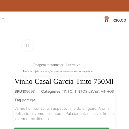
0
R$
0,00
Clique para ampliar
Imagem meramente ilustrativa.
Produto sujeito a alterações de estoque e safra sem aviso prévio
Vinho Casal Garcia Tinto 750Ml
SKU
109093
Categories
TINTO
,
TINTOS LEVES
,
VINHOS
Tag
portugal
Vermelho intenso, um aspecto límpido e ligeiro. Aroma
delicado, levemente frutado. Paladar notas suave, fresco,
jovem e equilibrado.