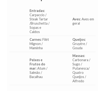
Entradas:
Carpaccio /
Steak Tartar
Aves:
Aves em
/Bruschetta /
geral
Sopas e
Caldos
Carnes:
Filét
Queijos:
Mignon /
Gruyére /
Maminha
Gouda
Massas:
Peixes e
Carbonara /
Frutos do
Sugo /
mar:
Atum /
Putanesca/
Salmão /
Quatro
Bacalhau
Queijos /
Alfredo