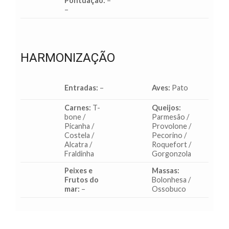
Pontuação:
–
–
HARMONIZAÇÃO
Entradas:
–
Aves:
Pato
Carnes:
T-
Queijos:
bone /
Parmesão /
Picanha /
Provolone /
Costela /
Pecorino /
Alcatra /
Roquefort /
Fraldinha
Gorgonzola
Peixes e
Massas:
Frutos do
Bolonhesa /
mar:
–
Ossobuco