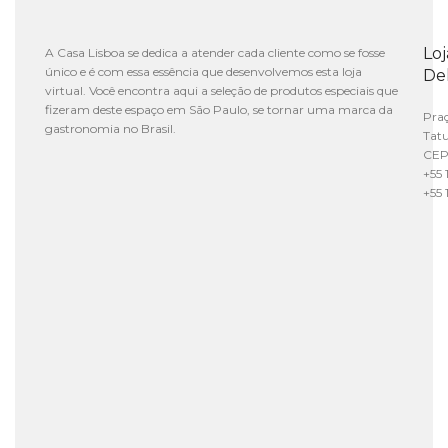
Lo
A Casa Lisboa se dedica a atender cada cliente como se fosse
único e é com essa essência que desenvolvemos esta loja
De
virtual. Você encontra aqui a seleção de produtos especiais que
fizeram deste espaço em São Paulo, se tornar uma marca da
Praç
gastronomia no Brasil.
Tat
CEP
+55 
+55 