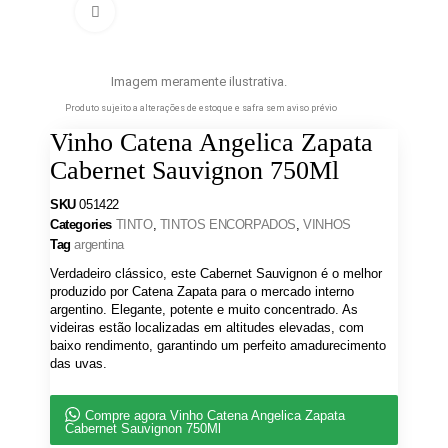
Clique para ampliar
Imagem meramente ilustrativa.
Produto sujeito a alterações de estoque e safra sem aviso prévio
Vinho Catena Angelica Zapata
Cabernet Sauvignon 750Ml
SKU
051422
Categories
TINTO
,
TINTOS ENCORPADOS
,
VINHOS
Tag
argentina
Verdadeiro clássico, este Cabernet Sauvignon é o melhor
produzido por Catena Zapata para o mercado interno
argentino. Elegante, potente e muito concentrado. As
videiras estão localizadas em altitudes elevadas, com
baixo rendimento, garantindo um perfeito amadurecimento
das uvas.
Compre agora Vinho Catena Angelica Zapata
Cabernet Sauvignon 750Ml