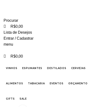
0
0
FRETE GRÁTIS PARA CIDADE DE SÃO PAULO NAS COMPRAS ACIMA DE R$ 500,00 -
TEL 55 11 2296-0657 PREÇOS DIFERENCIADOS P/ CASAMENTOS E EVENTOS SOB
CONSULTA
Procurar
R$
0,00
Lista de Desejos
Entrar / Cadastrar
menu
R$
0,00
VINHOS
ESPUMANTES
DESTILADOS
CERVEJAS
ALIMENTOS
TABACARIA
EVENTOS
ORÇAMENTO
GIFTS
SALE