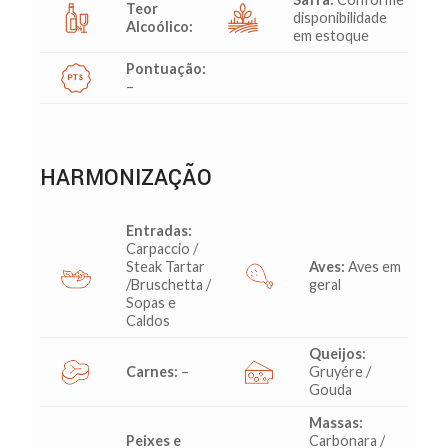
Teor
disponibilidade
Alcoólico:
em estoque
Pontuação:
–
HARMONIZAÇÃO
Entradas:
Carpaccio /
Steak Tartar
Aves:
Aves em
/Bruschetta /
geral
Sopas e
Caldos
Queijos:
Carnes:
–
Gruyére /
Gouda
Massas:
Peixes e
Carbonara /