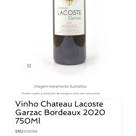
Clique para ampliar
Imagem meramente ilustrativa.
Produto sujeito a alterações de estoque e safra sem aviso prévio
Vinho Chateau Lacoste
Garzac Bordeaux 2020
750Ml
SKU
008384