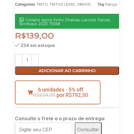
Categories
TINTO
,
TINTOS LEVES
,
VINHOS
Tag
frança
Compre agora Vinho Chateau Lacoste Garzac
Bordeaux 2020 750Ml
R$
139,00
234 em estoque
ADICIONAR AO CARRINHO
6 unidades - 5% off
R$
834,00
por
R$
792,30
Consulte o frete e o prazo de entrega:
Consultar