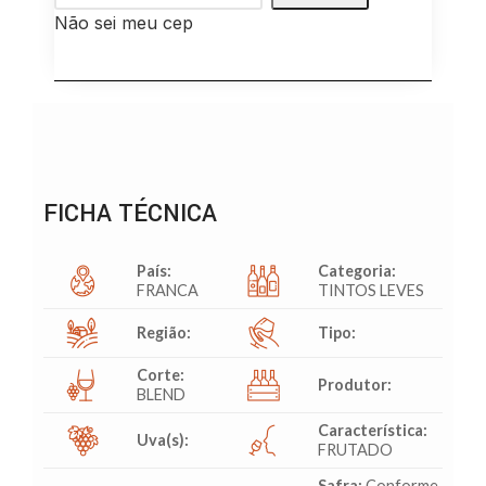
Não sei meu cep
FICHA TÉCNICA
País:
Categoria:
FRANCA
TINTOS LEVES
Região:
Tipo:
Corte:
Produtor:
BLEND
Característica:
Uva(s):
FRUTADO
Safra:
Conforme