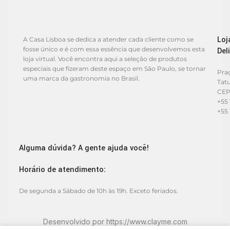
Loj
A Casa Lisboa se dedica a atender cada cliente como se
fosse único e é com essa essência que desenvolvemos esta
Del
loja virtual. Você encontra aqui a seleção de produtos
especiais que fizeram deste espaço em São Paulo, se tornar
Praç
uma marca da gastronomia no Brasil.
Tat
CEP
+55 
+55 
Alguma dúvida? A gente ajuda você!
Horário de atendimento:
De segunda a Sábado de 10h às 19h. Exceto feriados.
Desenvolvido por
https://www.clayme.com