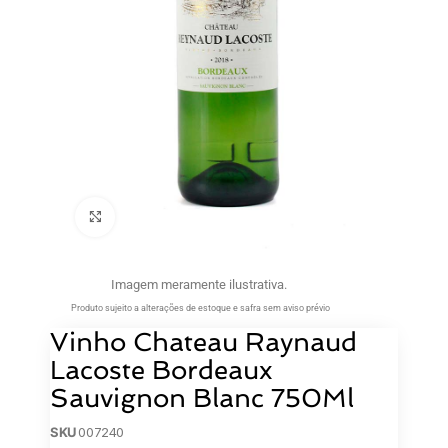
Clique para ampliar
Imagem meramente ilustrativa.
Produto sujeito a alterações de estoque e safra sem aviso prévio
Vinho Chateau Raynaud
Lacoste Bordeaux
Sauvignon Blanc 750Ml
SKU
007240