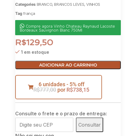
Categories
BRANCO
,
BRANCOS LEVES
,
VINHOS
Tag
frança
Compre agora Vinho Chateau Raynaud Lacoste
Bordeaux Sauvignon Blanc 750Ml
R$
129,50
1 em estoque
ADICIONAR AO CARRINHO
6 unidades - 5% off
R$
777,00
por
R$
738,15
Consulte o frete e o prazo de entrega:
Consultar
Não sei meu cep