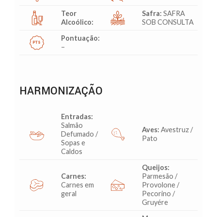
Teor
Safra:
SAFRA
Alcoólico:
SOB CONSULTA
Pontuação:
–
HARMONIZAÇÃO
Entradas:
Salmão
Aves:
Avestruz /
Defumado /
Pato
Sopas e
Caldos
Queijos:
Carnes:
Parmesão /
Carnes em
Provolone /
geral
Pecorino /
Gruyére