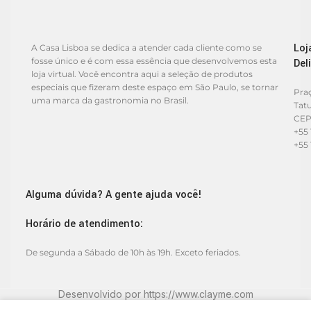
Loj
A Casa Lisboa se dedica a atender cada cliente como se
fosse único e é com essa essência que desenvolvemos esta
Del
loja virtual. Você encontra aqui a seleção de produtos
especiais que fizeram deste espaço em São Paulo, se tornar
Praç
uma marca da gastronomia no Brasil.
Tat
CEP
+55 
+55 
Alguma dúvida? A gente ajuda você!
Horário de atendimento:
De segunda a Sábado de 10h às 19h. Exceto feriados.
Desenvolvido por
https://www.clayme.com