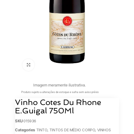
Clique para ampliar
Imagem meramente ilustrativa.
Produto sujeito a alterações de estoque e safra sem aviso prévio
Vinho Cotes Du Rhone
E.Guigal 750Ml
SKU
015936
Categories
TINTO
,
TINTOS DE MÉDIO CORPO
,
VINHOS