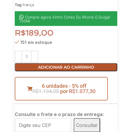
Tag
frança
Compre agora Vinho Cotes Du Rhone E.Guigal
750Ml
R$
189,00
151 em estoque
ADICIONAR AO CARRINHO
6 unidades - 5% off
R$
1.134,00
por
R$
1.077,30
Consulte o frete e o prazo de entrega:
Consultar