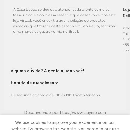
Loj
A Casa Lisboa se dedica a atender cada cliente como se
fosse único e é com essa essência que desenvolvemos esta
Del
loja virtual. Você encontra aqui a seleção de produtos
especiais que fizeram deste espaço em São Paulo, se tornar
Praç
uma marca da gastronomia no Brasil.
Tat
CEP
+55 
+55 
Alguma dúvida? A gente ajuda você!
Horário de atendimento:
De segunda a Sábado de 10h às 19h. Exceto feriados.
Desenvolvido por
https://www.clayme.com
We use cookies to improve your experience on our
website. By browsing this website, you agree to our use