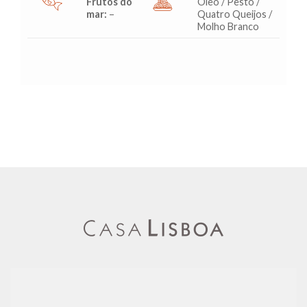
Frutos do
Óleo / Pesto /
mar:
–
Quatro Queijos /
Molho Branco