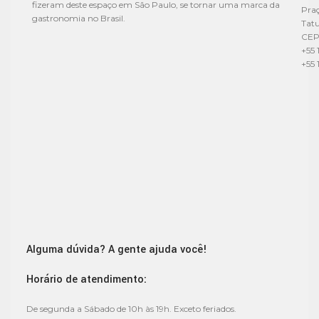
fizeram deste espaço em São Paulo, se tornar uma marca da
Praç
gastronomia no Brasil.
Tat
CEP
+55 
+55 
Alguma dúvida? A gente ajuda você!
Horário de atendimento:
De segunda a Sábado de 10h às 19h. Exceto feriados.