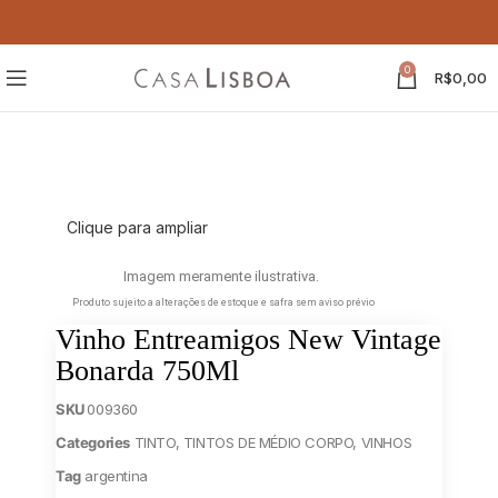
0
R$
0,00
Clique para ampliar
Imagem meramente ilustrativa.
Produto sujeito a alterações de estoque e safra sem aviso prévio
Vinho Entreamigos New Vintage
Bonarda 750Ml
SKU
009360
Categories
TINTO
,
TINTOS DE MÉDIO CORPO
,
VINHOS
Tag
argentina