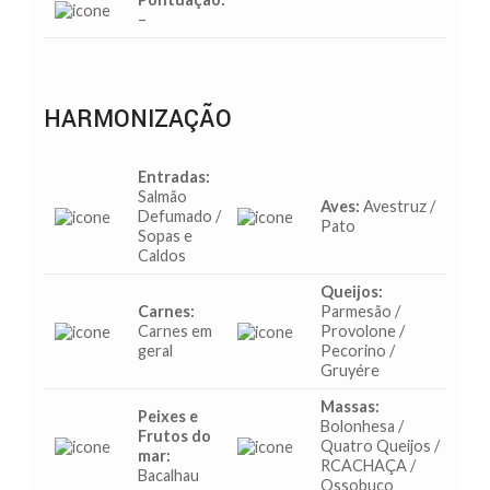
–
HARMONIZAÇÃO
Entradas:
Salmão
Aves:
Avestruz /
Defumado /
Pato
Sopas e
Caldos
Queijos:
Carnes:
Parmesão /
Carnes em
Provolone /
geral
Pecorino /
Gruyére
Massas:
Peixes e
Bolonhesa /
Frutos do
Quatro Queijos /
mar:
RCACHAÇA /
Bacalhau
Ossobuco