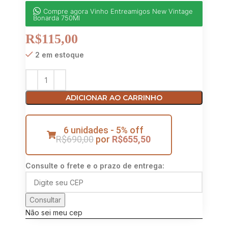
Compre agora Vinho Entreamigos New Vintage
Bonarda 750Ml
R$
115,00
2 em estoque
ADICIONAR AO CARRINHO
6 unidades - 5% off
R$
690,00
por
R$
655,50
Consulte o frete e o prazo de entrega:
Consultar
Não sei meu cep