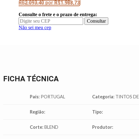
R$
2.093,40
por
R$
1.988,73
quantidade
Consulte o frete e o prazo de entrega:
Consultar
Não sei meu cep
FICHA TÉCNICA
País:
PORTUGAL
Categoria:
TINTOS D
Região:
Tipo:
Corte:
BLEND
Produtor: