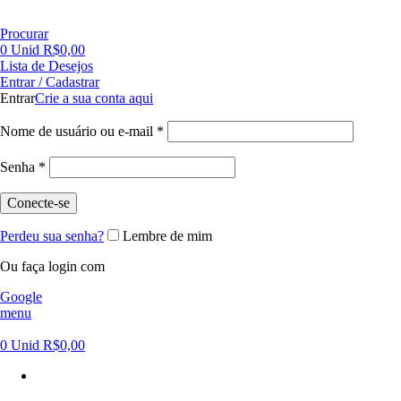
FRETE GRÁTIS PARA CIDADE DE SÃO PAULO NAS COMPRAS ACIMA DE R$ 500,00 - TEL 55 11
Procurar
0
Unid
R$
0,00
Lista de Desejos
Entrar / Cadastrar
Entrar
Crie a sua conta aqui
Nome de usuário ou e-mail
*
Senha
*
Conecte-se
Perdeu sua senha?
Lembre de mim
Ou faça login com
Google
menu
0
Unid
R$
0,00