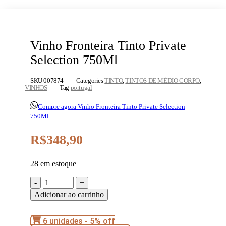
Vinho Fronteira Tinto Private
Selection 750Ml
SKU
007874
Categories
TINTO
,
TINTOS DE MÉDIO CORPO
,
VINHOS
Tag
portugal
Compre agora Vinho Fronteira Tinto Private Selection
750Ml
R$
348,90
28 em estoque
Vinho
Fronteira
Adicionar ao carrinho
Tinto
Private
Selection
6 unidades - 5% off
750Ml