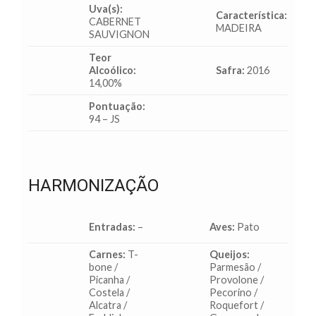
Uva(s):
Característica:
CABERNET
MADEIRA
SAUVIGNON
Teor
Alcoólico:
Safra:
2016
14,00%
Pontuação:
94 – JS
HARMONIZAÇÃO
Entradas:
–
Aves:
Pato
Carnes:
T-
Queijos:
bone /
Parmesão /
Picanha /
Provolone /
Costela /
Pecorino /
Alcatra /
Roquefort /