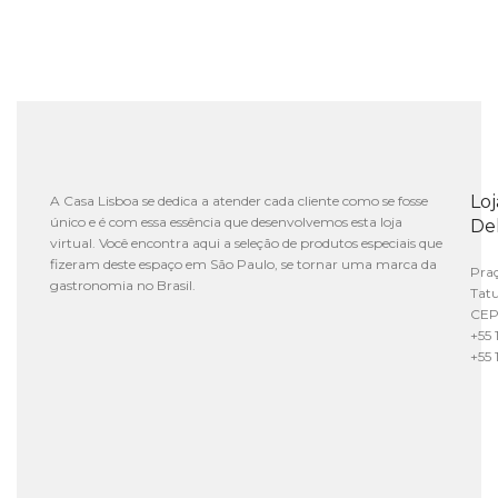
Lo
A Casa Lisboa se dedica a atender cada cliente como se fosse
único e é com essa essência que desenvolvemos esta loja
De
virtual. Você encontra aqui a seleção de produtos especiais que
fizeram deste espaço em São Paulo, se tornar uma marca da
Praç
gastronomia no Brasil.
Tat
CEP
+55 
+55 