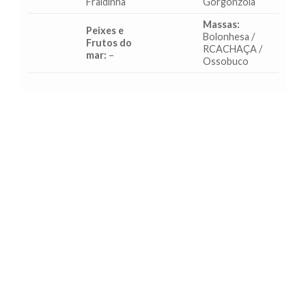
Fraldinha
Gorgonzola
Massas:
Peixes e
Bolonhesa /
Frutos do
RCACHAÇA /
mar:
–
Ossobuco