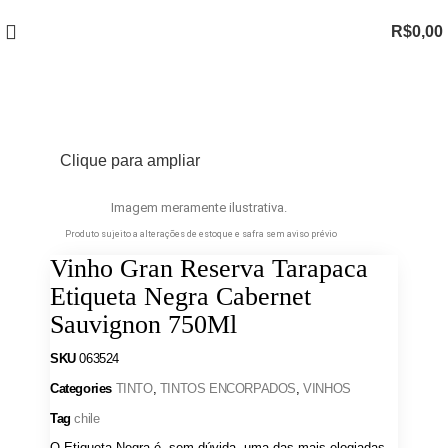
R$
0,00
Clique para ampliar
Imagem meramente ilustrativa.
Produto sujeito a alterações de estoque e safra sem aviso prévio
Vinho Gran Reserva Tarapaca
Etiqueta Negra Cabernet
Sauvignon 750Ml
SKU
063524
Categories
TINTO
,
TINTOS ENCORPADOS
,
VINHOS
Tag
chile
O Etiqueta Negra é, sem dúvida, uma das mais elogiadas