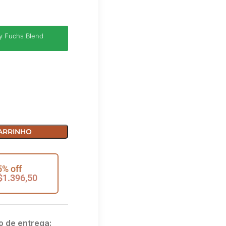
y Fuchs Blend
ARRINHO
5% off
$
1.396,50
o de entrega: