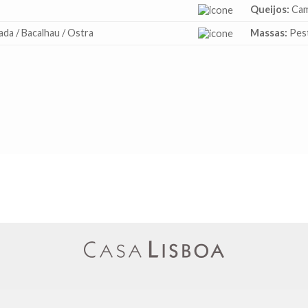
Queijos:
Cam
da / Bacalhau / Ostra
Massas:
Pest