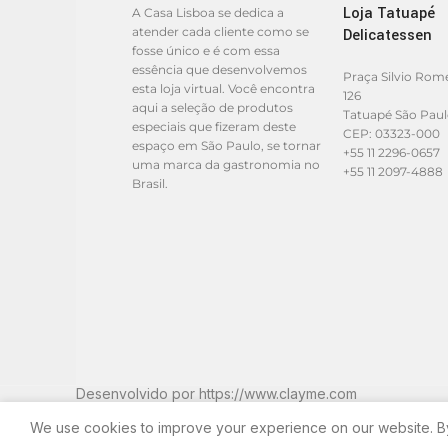
Loja Tatuapé
A Casa Lisboa se dedica a
atender cada cliente como se
Delicatessen
fosse único e é com essa
essência que desenvolvemos
Praça Silvio Rom
esta loja virtual. Você encontra
126
aqui a seleção de produtos
Tatuapé São Pau
especiais que fizeram deste
CEP: 03323-000
espaço em São Paulo, se tornar
+55 11 2296-0657
uma marca da gastronomia no
+55 11 2097-4888
Brasil.
Desenvolvido por
https://www.clayme.com
We use cookies to improve your experience on our website. By