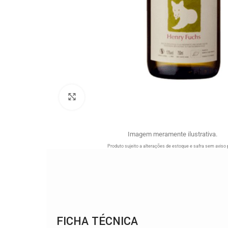
Clique para ampliar
Imagem meramente ilustrativa.
Produto sujeito a alterações de estoque e safra sem aviso 
FICHA TÉCNICA