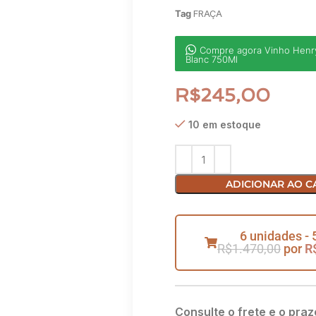
Tag
FRAÇA
Compre agora Vinho Henr
Blanc 750Ml
R$
245,00
10 em estoque
ADICIONAR AO C
6 unidades - 
R$
1.470,00
por
R
Consulte o frete e o praz